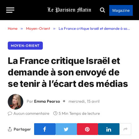
Magazine
Home
»
Moyen-Orient
»
La France critique Israël et demande à son envoyé de se tenir à l’écart des médias
MOYEN-ORIENT
La France critique Israël et
demande à son envoyé de
se tenir à l’écart des médias
Par
Emma Pearso
mercredi, 15 avril
Aucun commentaire
5 Min Temps de lecture
Partager