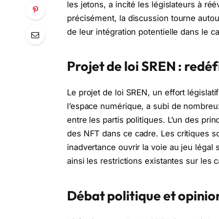
les jetons, a incité les législateurs à r
précisément, la discussion tourne aut
de leur intégration potentielle dans le ca
Projet de loi SREN : redéf
Le projet de loi SREN, un effort législati
l’espace numérique, a subi de nombreu
entre les partis politiques. L’un des pri
des NFT dans ce cadre. Les critiques sou
inadvertance ouvrir la voie au jeu légal
ainsi les restrictions existantes sur les 
Débat politique et opinio