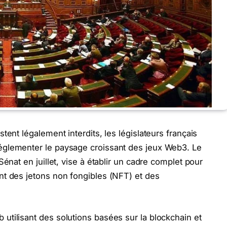
tent légalement interdits, les législateurs français
églementer le paysage croissant des jeux Web3. Le
énat en juillet, vise à établir un cadre complet pour
nt des jetons non fongibles (NFT) et des
tilisant des solutions basées sur la blockchain et