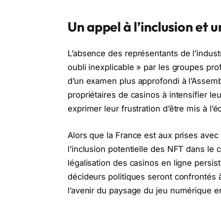
Un appel à l’inclusion et 
L’absence des représentants de l’industr
oubli inexplicable » par les groupes prof
d’un examen plus approfondi à l’Assembl
propriétaires de casinos à intensifier leu
exprimer leur frustration d’être mis à l’éc
Alors que la France est aux prises avec
l’inclusion potentielle des NFT dans le c
légalisation des casinos en ligne persis
décideurs politiques seront confrontés 
l’avenir du paysage du jeu numérique e