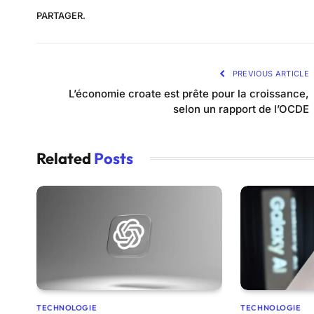
PARTAGER.
PREVIOUS ARTICLE
L’économie croate est prête pour la croissance,
selon un rapport de l’OCDE
Related
Posts
TECHNOLOGIE
TECHNOLOGIE