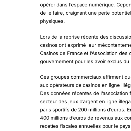
opérer dans l’espace numérique. Cepen
de le faire, craignant une perte potenti
physiques.
Lors de la reprise récente des discussi
casinos ont exprimé leur mécontenteme
Casinos de France et l’Association des c
gouvernement pour les avoir exclus du 
Ces groupes commerciaux affirment que
aux opérateurs de casinos en ligne illég
Des données récentes de l’association fr
secteur des jeux d’argent en ligne illéga
paris sportifs de 200 millions d’euros. 
400 millions d’euros de revenus aux co
recettes fiscales annuelles pour le pays