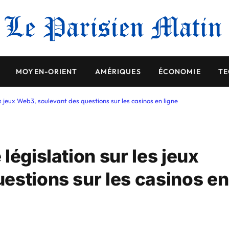
MOYEN-ORIENT
AMÉRIQUES
ÉCONOMIE
TE
s jeux Web3, soulevant des questions sur les casinos en ligne
législation sur les jeux
estions sur les casinos en