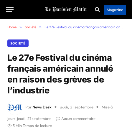
Magazine
Home
»
Société
»
Le 27e Festival du cinéma français américain annulé en raison des grèves de l’industrie
SOCIÉTÉ
Le 27e Festival du cinéma
français américain annulé
en raison des grèves de
l’industrie
Par
News Desk
jeudi, 21 septembre
Mise à
jour:
jeudi, 21 septembre
Aucun commentaire
3 Min Temps de lecture