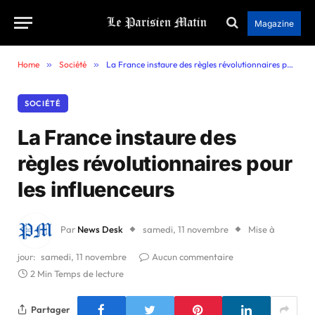
Magazine
Home
»
Société
»
La France instaure des règles révolutionnaires pour les influenceurs
SOCIÉTÉ
La France instaure des
règles révolutionnaires pour
les influenceurs
Par
News Desk
samedi, 11 novembre
Mise à
jour:
samedi, 11 novembre
Aucun commentaire
2 Min Temps de lecture
Partager