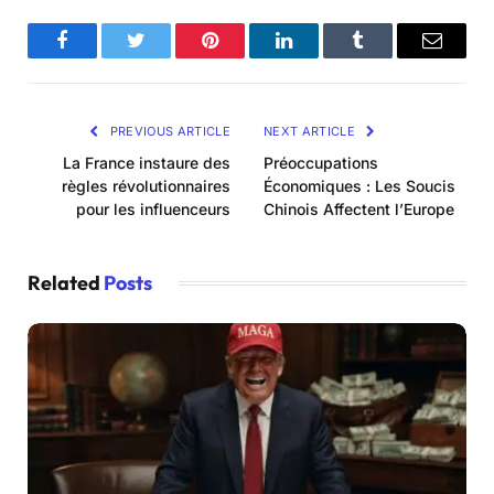
Facebook
Twitter
Pinterest
LinkedIn
Tumblr
Email
PREVIOUS ARTICLE
NEXT ARTICLE
La France instaure des
Préoccupations
règles révolutionnaires
Économiques : Les Soucis
pour les influenceurs
Chinois Affectent l’Europe
Related
Posts