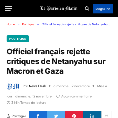
Magazine
Home
»
Politique
»
Officiel français rejette critiques de Netanyahu sur Macron et Gaza
POLITIQUE
Officiel français rejette
critiques de Netanyahu sur
Macron et Gaza
Par
News Desk
dimanche, 12 novembre
Mise à
jour:
dimanche, 12 novembre
Aucun commentaire
3 Min Temps de lecture
Partager