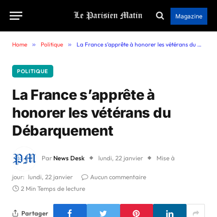
Magazine
Home
»
Politique
»
La France s’apprête à honorer les vétérans du Débarquement
POLITIQUE
La France s’apprête à
honorer les vétérans du
Débarquement
Par
News Desk
lundi, 22 janvier
Mise à
jour:
lundi, 22 janvier
Aucun commentaire
2 Min Temps de lecture
Partager