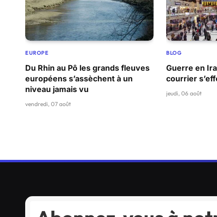
EUROPE
BLOG
Du Rhin au Pô les grands fleuves
Guerre en Ira
européens s’assèchent à un
courrier s’e
niveau jamais vu
jeudi, 06 août
vendredi, 07 août