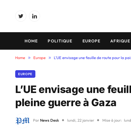
Twitter
LinkedIn
HOME
POLITIQUE
EUROPE
AFRIQUE
Home
»
Europe
»
L’UE envisage une feuille de route pour la pa
EUROPE
L’UE envisage une feuill
pleine guerre à Gaza
Par
News Desk
lundi, 22 janvier
Mise à jour:
lund