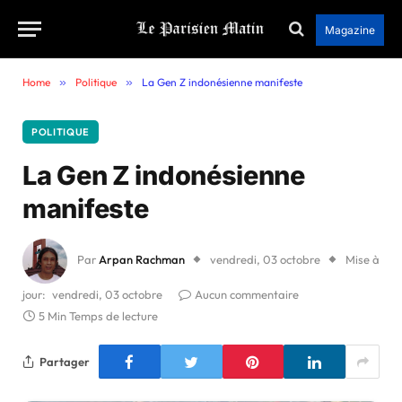
Magazine
Home
»
Politique
»
La Gen Z indonésienne manifeste
POLITIQUE
La Gen Z indonésienne
manifeste
Par
Arpan Rachman
vendredi, 03 octobre
Mise à
jour:
vendredi, 03 octobre
Aucun commentaire
5 Min Temps de lecture
Partager