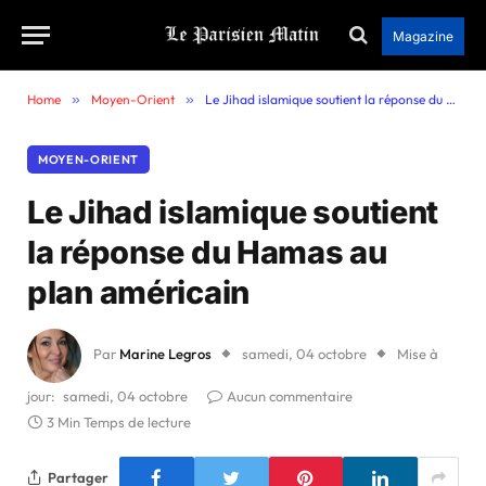
Magazine
Home
»
Moyen-Orient
»
Le Jihad islamique soutient la réponse du Hamas au plan américain
MOYEN-ORIENT
Le Jihad islamique soutient
la réponse du Hamas au
plan américain
Par
Marine Legros
samedi, 04 octobre
Mise à
jour:
samedi, 04 octobre
Aucun commentaire
3 Min Temps de lecture
Partager