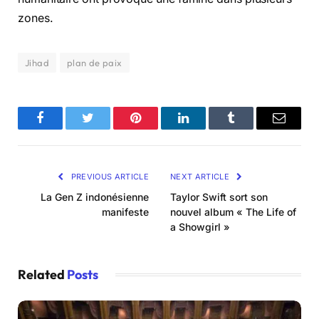
zones.
Jihad
plan de paix
Facebook
Twitter
Pinterest
LinkedIn
Tumblr
Email
PREVIOUS ARTICLE
NEXT ARTICLE
La Gen Z indonésienne
Taylor Swift sort son
manifeste
nouvel album « The Life of
a Showgirl »
Related
Posts