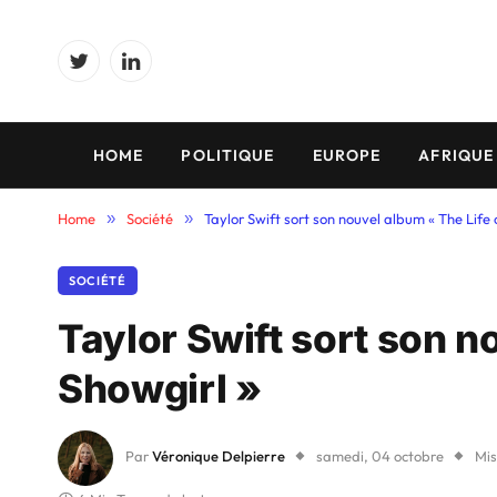
Twitter
LinkedIn
HOME
POLITIQUE
EUROPE
AFRIQUE
Home
»
Société
»
Taylor Swift sort son nouvel album « The Life 
SOCIÉTÉ
Taylor Swift sort son n
Showgirl »
Par
Véronique Delpierre
samedi, 04 octobre
Mis