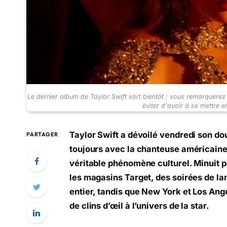
Le dernier album de Taylor Swift sort bientôt : vous remarquerez
éviter d'avoir à se mettre e
Taylor Swift a dévoilé vendredi son d
PARTAGER
toujours avec la chanteuse américaine,
véritable phénomène culturel. Minuit p
les magasins Target, des soirées de l
entier, tandis que New York et Los An
de clins d’œil à l’univers de la star.