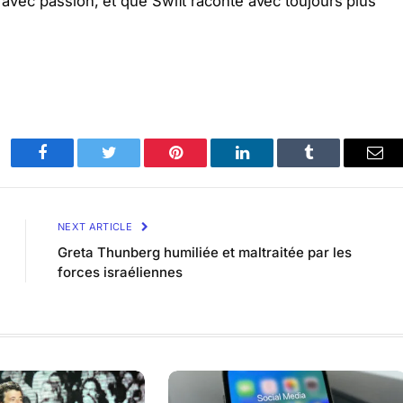
t avec passion, et que Swift raconte avec toujours plus
Facebook
Twitter
Pinterest
LinkedIn
Tumblr
Ema
NEXT ARTICLE
Greta Thunberg humiliée et maltraitée par les
forces israéliennes