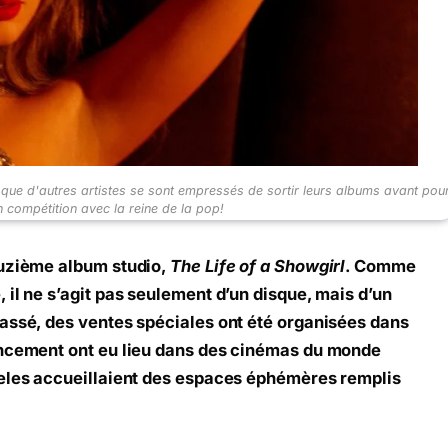
 que d'autres artistes se sont empressés de sortir leurs albums avant pou
n compétition avec la reine de la pop!
ouzième album studio,
The Life of a Showgirl
. Comme
 il ne s’agit pas seulement d’un disque, mais d’un
assé, des ventes spéciales ont été organisées dans
ancement ont eu lieu dans des cinémas du monde
geles accueillaient des espaces éphémères remplis