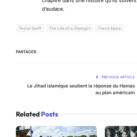
chapitre dans une histoire qu’ils suiven
d’audace.
Taylor Swift
The Life of a Showgirl
Travis Kelce
PARTAGER.
PREVIOUS ARTICLE
Le Jihad islamique soutient la réponse du Hamas
au plan américain
Related
Posts