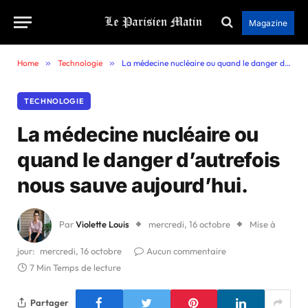
Magazine
Home
»
Technologie
»
La médecine nucléaire ou quand le danger d’autrefois nous sauve aujourd’hui.
TECHNOLOGIE
La médecine nucléaire ou
quand le danger d’autrefois
nous sauve aujourd’hui.
Par
Violette Louis
mercredi, 16 octobre
Mise à
jour:
mercredi, 16 octobre
Aucun commentaire
7 Min Temps de lecture
Partager