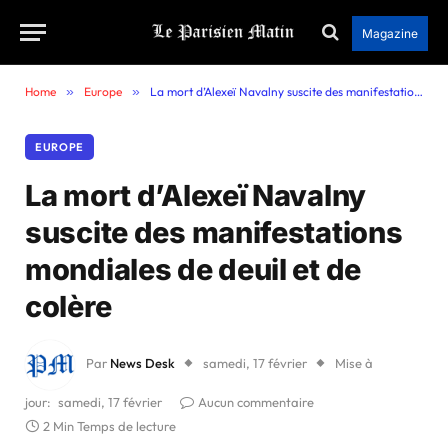
Magazine
Home
»
Europe
»
La mort d’Alexeï Navalny suscite des manifestations mondiales de deuil et de colère
EUROPE
La mort d’Alexeï Navalny
suscite des manifestations
mondiales de deuil et de
colère
Par
News Desk
samedi, 17 février
Mise à
jour:
samedi, 17 février
Aucun commentaire
2 Min Temps de lecture