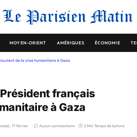
MOYEN-ORIENT
AMÉRIQUES
ÉCONOMIE
TE
discutent de la crise humanitaire à Gaza
 Président français
umanitaire à Gaza
medi, 17 février
Aucun commentaire
2 Min Temps de lecture