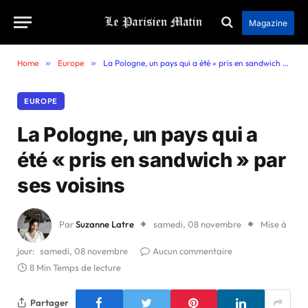
Magazine
Home
»
Europe
»
La Pologne, un pays qui a été « pris en sandwich » par ses voisins
EUROPE
La Pologne, un pays qui a
été « pris en sandwich » par
ses voisins
Par
Suzanne Latre
samedi, 08 novembre
Mise à
jour:
samedi, 08 novembre
Aucun commentaire
8 Min Temps de lecture
Partager