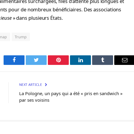
limentaires surchargées, files d’attente plus longues et
nts pour de nombreux bénéficiaires. Des associations
cieuse
» dans plusieurs États.
Snap
Trump
Facebook
Twitter
Pinterest
LinkedIn
Tumblr
Ema
NEXT ARTICLE
La Pologne, un pays qui a été « pris en sandwich »
par ses voisins