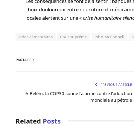
Les conséquences se font déjà sentir : banques a
choix douloureux entre nourriture et médicame
locales alertent sur une «
crise humanitaire silen
aides alimentaires
Cour suprême
John McConnell
PARTAGER.
PREVIOUS ARTICLE
À Belém, la COP30 sonne l’alarme contre l’addiction
mondiale au pétrole
Related
Posts