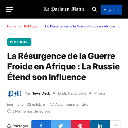
Magazine
Home
»
Politique
»
La Résurgence de la Guerre Froide en Afrique : La Russie Étend son Influence
POLITIQUE
La Résurgence de la Guerre
Froide en Afrique : La Russie
Étend son Influence
Par
News Desk
lundi, 02 octobre
Mise à
jour:
lundi, 02 octobre
Aucun commentaire
3 Min Temps de lecture
Partager