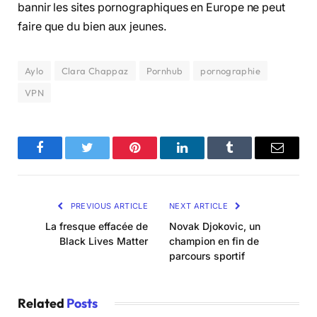
bannir les sites pornographiques en Europe ne peut
faire que du bien aux jeunes.
Aylo
Clara Chappaz
Pornhub
pornographie
VPN
Facebook
Twitter
Pinterest
LinkedIn
Tumblr
Email
PREVIOUS ARTICLE
NEXT ARTICLE
La fresque effacée de
Novak Djokovic, un
Black Lives Matter
champion en fin de
parcours sportif
Related
Posts