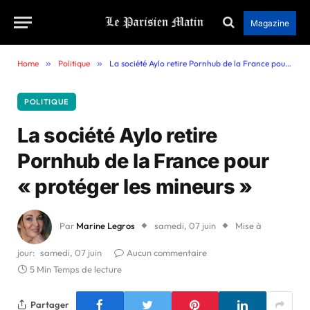
Magazine
Home
»
Politique
»
La société Aylo retire Pornhub de la France pour « protéger les mineurs »
POLITIQUE
La société Aylo retire
Pornhub de la France pour
« protéger les mineurs »
Par
Marine Legros
samedi, 07 juin
Mise à
jour:
samedi, 07 juin
Aucun commentaire
5 Min Temps de lecture
Partager