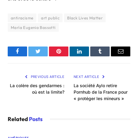
antiracisme
art public
Black Lives Matter
María Eugenia Bassotti
Facebook
Twitter
Pinterest
LinkedIn
Tumblr
Email
PREVIOUS ARTICLE
NEXT ARTICLE
La colère des gendarmes :
La société Aylo retire
où est la limite?
Pornhub de la France pour
« protéger les mineurs »
Related
Posts
AMÉRIQUES