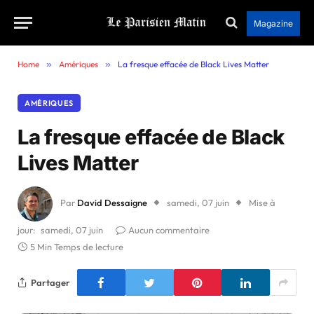
Magazine
Home
»
Amériques
»
La fresque effacée de Black Lives Matter
AMÉRIQUES
La fresque effacée de Black
Lives Matter
Par
David Dessaigne
samedi, 07 juin
Mise à
jour:
samedi, 07 juin
Aucun commentaire
5 Min Temps de lecture
Partager