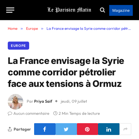
Magazine
Home
»
Europe
»
La France envisage la Syrie comme corridor pétrolier face aux tensions à Ormuz
EUROPE
La France envisage la Syrie
comme corridor pétrolier
face aux tensions à Ormuz
Par
Priya Saif
jeudi, 09 juillet
Aucun commentaire
2 Min Temps de lecture
Partager