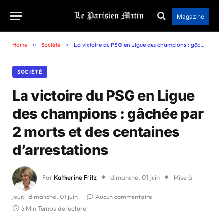
Magazine
Home
»
Société
»
La victoire du PSG en Ligue des champions : gâchée par 2 morts et des centaines d’arrestations
SOCIÉTÉ
La victoire du PSG en Ligue
des champions : gâchée par
2 morts et des centaines
d’arrestations
Par
Katherine Fritz
dimanche, 01 juin
Mise à
jour:
dimanche, 01 juin
Aucun commentaire
6 Min Temps de lecture