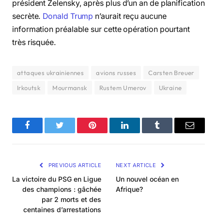
président Zelensky, après plus d’un an de planification
secrète.
Donald Trump
n’aurait reçu aucune
information préalable sur cette opération pourtant
très risquée.
attaques ukrainiennes
avions russes
Carsten Breuer
Irkoutsk
Mourmansk
Rustem Umerov
Ukraine
Facebook
Twitter
Pinterest
LinkedIn
Tumblr
Email
PREVIOUS ARTICLE
NEXT ARTICLE
La victoire du PSG en Ligue
Un nouvel océan en
des champions : gâchée
Afrique?
par 2 morts et des
centaines d’arrestations