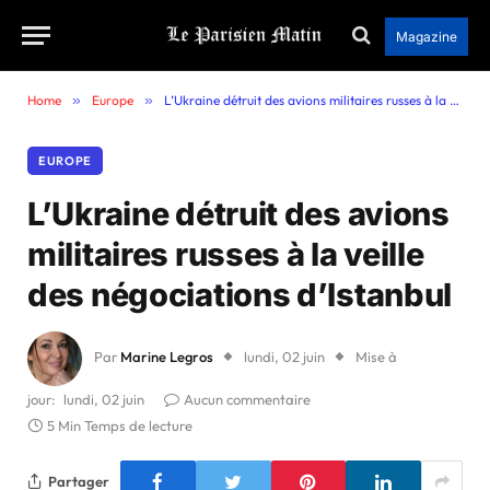
Magazine
Home
»
Europe
»
L’Ukraine détruit des avions militaires russes à la veille des négociations d’Istanbul
EUROPE
L’Ukraine détruit des avions
militaires russes à la veille
des négociations d’Istanbul
Par
Marine Legros
lundi, 02 juin
Mise à
jour:
lundi, 02 juin
Aucun commentaire
5 Min Temps de lecture
Partager