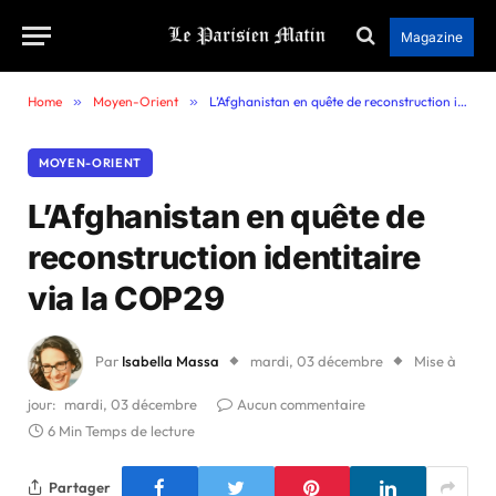
Magazine
Home
»
Moyen-Orient
»
L’Afghanistan en quête de reconstruction identitaire via la COP29
MOYEN-ORIENT
L’Afghanistan en quête de
reconstruction identitaire
via la COP29
Par
Isabella Massa
mardi, 03 décembre
Mise à
jour:
mardi, 03 décembre
Aucun commentaire
6 Min Temps de lecture
Partager