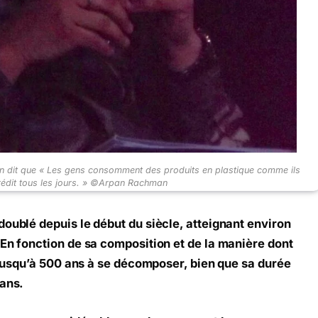
tin dit que « Les gens consomment des produits en plastique comme ils
édit tous les jours. » ©Arpan Rachman
doublé depuis le début du siècle, atteignant environ
 En fonction de sa composition et de la manière dont
e jusqu’à 500 ans à se décomposer, bien que sa durée
 ans.