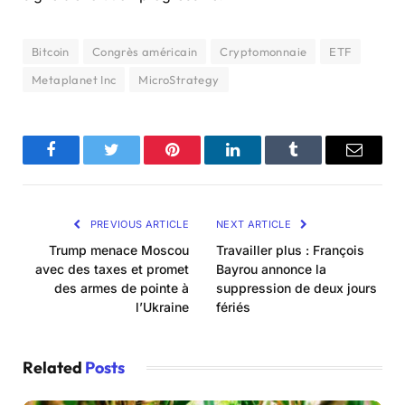
Bitcoin
Congrès américain
Cryptomonnaie
ETF
Metaplanet Inc
MicroStrategy
Facebook
Twitter
Pinterest
LinkedIn
Tumblr
Email
PREVIOUS ARTICLE
NEXT ARTICLE
Trump menace Moscou
Travailler plus : François
avec des taxes et promet
Bayrou annonce la
des armes de pointe à
suppression de deux jours
l’Ukraine
fériés
Related
Posts