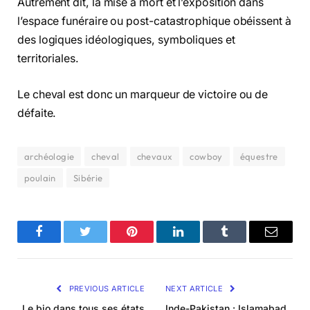
Autrement dit, la mise à mort et l’exposition dans
l’espace funéraire ou post-catastrophique obéissent à
des logiques idéologiques, symboliques et
territoriales.
Le cheval est donc un marqueur de victoire ou de
défaite.
archéologie
cheval
chevaux
cowboy
équestre
poulain
Sibérie
Facebook
Twitter
Pinterest
LinkedIn
Tumblr
Email
PREVIOUS ARTICLE
NEXT ARTICLE
Le bio dans tous ses états
Inde-Pakistan : Islamabad