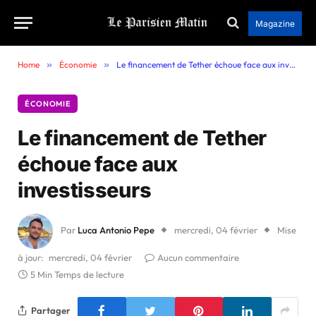
Magazine
Home
»
Économie
»
Le financement de Tether échoue face aux investisseurs
ÉCONOMIE
Le financement de Tether
échoue face aux
investisseurs
Par
Luca Antonio Pepe
mercredi, 04 février
Mise
à jour:
mercredi, 04 février
Aucun commentaire
5 Min Temps de lecture
Partager