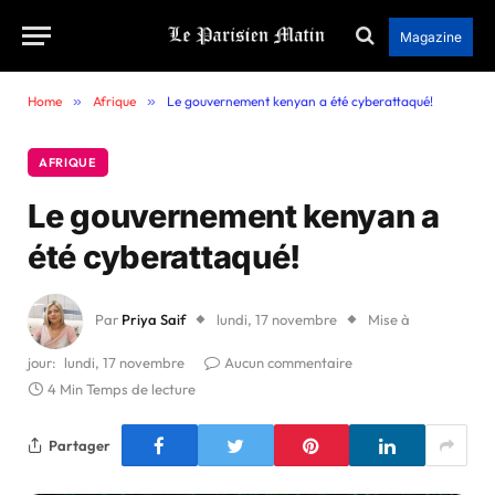
Magazine
Home
»
Afrique
»
Le gouvernement kenyan a été cyberattaqué!
AFRIQUE
Le gouvernement kenyan a
été cyberattaqué!
Par
Priya Saif
lundi, 17 novembre
Mise à
jour:
lundi, 17 novembre
Aucun commentaire
4 Min Temps de lecture
Partager