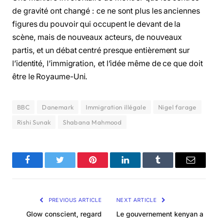
de gravité ont changé : ce ne sont plus les anciennes
figures du pouvoir qui occupent le devant de la
scène, mais de nouveaux acteurs, de nouveaux
partis, et un débat centré presque entièrement sur
l’identité, l’immigration, et l’idée même de ce que doit
être le Royaume-Uni.
BBC
Danemark
Immigration illégale
Nigel farage
Rishi Sunak
Shabana Mahmood
Facebook
Twitter
Pinterest
LinkedIn
Tumblr
Email
PREVIOUS ARTICLE
NEXT ARTICLE
Glow conscient, regard
Le gouvernement kenyan a