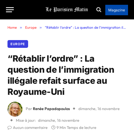
Magazine
Home
»
Europe
»
“Rétablir l’ordre” : La question de l’immigration illégale refait surface au Royaume-Uni
EUROPE
“Rétablir l’ordre” : La
question de l’immigration
illégale refait surface au
Royaume-Uni
Par
Renée Papadopoulos
dimanche, 16 novembre
Mise à jour:
dimanche, 16 novembre
Aucun commentaire
9 Min Temps de lecture