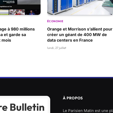
ÉCONOMIE
age à 980 millions
Orange et Morrison s’allient pour
a et garde sa
créer un géant de 400 MW de
x mois
data centers en France
lundi, 27 juillet
À PROPOS
e Bulletin
Le Parisien Matin est une p