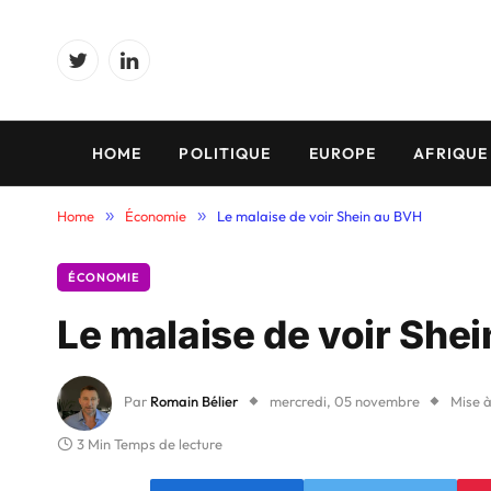
Twitter
LinkedIn
HOME
POLITIQUE
EUROPE
AFRIQUE
Home
»
Économie
»
Le malaise de voir Shein au BVH
ÉCONOMIE
Le malaise de voir She
Par
Romain Bélier
mercredi, 05 novembre
Mise à
3 Min Temps de lecture