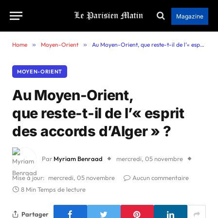
Magazine
Home
»
Moyen-Orient
»
Au Moyen-Orient, que reste-t-il de l’« esprit des accords d’Alger » ?
MOYEN-ORIENT
Au Moyen-Orient,
que reste-t-il de l’« esprit
des accords d’Alger » ?
Par
Myriam Benraad
mercredi, 05 novembre
Mise à jour:
mercredi, 05 novembre
Aucun commentaire
8 Min Temps de lecture
Partager