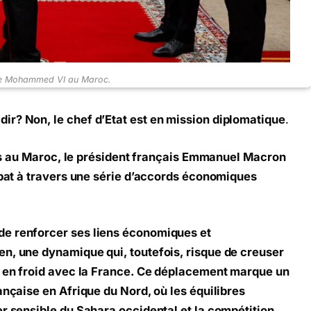
re Mohammed VI au Maroc.
ir? Non, le chef d’Etat est en mission diplomatique
.
ours au Maroc, le président français Emmanuel Macron
Rabat à travers une série d’accords économiques
de renforcer ses liens économiques et
n, une dynamique qui, toutefois, risque de creuser
à en froid avec la France. Ce déplacement marque un
ançaise en Afrique du Nord, où les équilibres
er sensible du Sahara occidental et la compétition