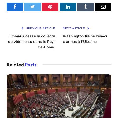
Facebook
Twitter
Pinterest
LinkedIn
Tumblr
Email
PREVIOUS ARTICLE
NEXT ARTICLE
Emmaüs cesse la collecte
Washington freine l’envoi
de vêtements dans le Puy-
d’armes à l’Ukraine
de-Dôme.
Related
Posts