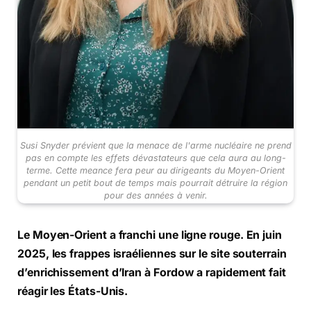
Susi Snyder prévient que la menace de l'arme nucléaire ne prend
pas en compte les effets dévastateurs que cela aura au long-
terme. Cette meance fera peur au dirigeants du Moyen-Orient
pendant un petit bout de temps mais pourrait détruire la région
pour des années à venir.
Le Moyen-Orient a franchi une ligne rouge. En juin
2025, les frappes israéliennes sur le site souterrain
d’enrichissement d’Iran à Fordow a rapidement fait
réagir les États-Unis.