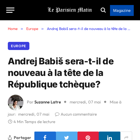
Magazine
Home
»
Europe
»
Andrej Babiš sera-t-il de nouveau à la tête de la République tchèque?
EUROPE
Andrej Babiš sera-t-il de
nouveau à la tête de la
République tchèque?
Par
Suzanne Latre
mercredi, 07 mai
Mise à
jour:
mercredi, 07 mai
Aucun commentaire
4 Min Temps de lecture
Partager