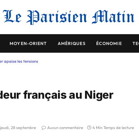
MOYEN-ORIENT
AMÉRIQUES
ÉCONOMIE
TE
r apaise les tensions
deur français au Niger
jeudi, 28 septembre
Aucun commentaire
4 Min Temps de lecture