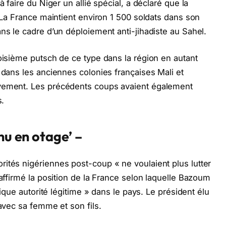
à faire du Niger un allié spécial, a déclaré que la
. La France maintient environ 1 500 soldats dans son
ns le cadre d’un déploiement anti-jihadiste au Sahel.
roisième putsch de ce type dans la région en autant
 dans les anciennes colonies françaises Mali et
ivement. Les précédents coups avaient également
s.
nu en otage’ –
ités nigériennes post-coup « ne voulaient plus lutter
éaffirmé la position de la France selon laquelle Bazoum
unique autorité légitime » dans le pays. Le président élu
 avec sa femme et son fils.