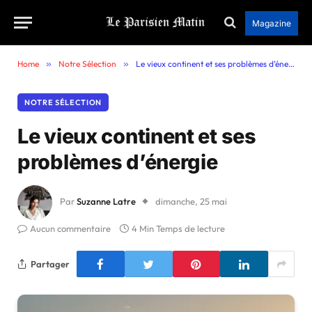
Magazine
Home
»
Notre Sélection
»
Le vieux continent et ses problèmes d’énergie
NOTRE SÉLECTION
Le vieux continent et ses
problèmes d’énergie
Par
Suzanne Latre
dimanche, 25 mai
Aucun commentaire
4 Min Temps de lecture
Partager