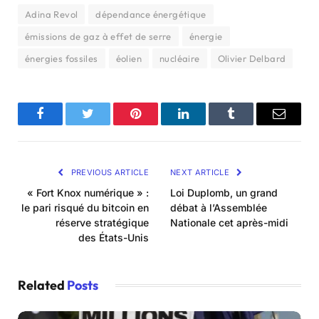
Adina Revol
dépendance énergétique
émissions de gaz à effet de serre
énergie
énergies fossiles
éolien
nucléaire
Olivier Delbard
Facebook
Twitter
Pinterest
LinkedIn
Tumblr
Email
PREVIOUS ARTICLE
NEXT ARTICLE
« Fort Knox numérique » :
Loi Duplomb, un grand
le pari risqué du bitcoin en
débat à l’Assemblée
réserve stratégique
Nationale cet après-midi
des États-Unis
Related
Posts