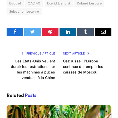
Budget
CAC 40
David Lisnard
Roland Lescure
Sébastien Lecornu
Facebook
Twitter
Pinterest
LinkedIn
Tumblr
Email
PREVIOUS ARTICLE
NEXT ARTICLE
Les États-Unis veulent
Gaz russe : l’Europe
durcir les restrictions sur
continue de remplir les
les machines à puces
caisses de Moscou
vendues à la Chine
Related
Posts