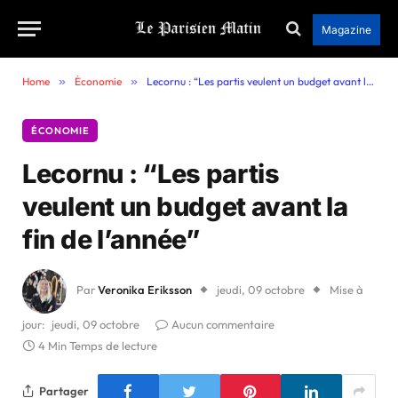
Magazine
Home
»
Économie
»
Lecornu : “Les partis veulent un budget avant la fin de l’année”
ÉCONOMIE
Lecornu : “Les partis
veulent un budget avant la
fin de l’année”
Par
Veronika Eriksson
jeudi, 09 octobre
Mise à
jour:
jeudi, 09 octobre
Aucun commentaire
4 Min Temps de lecture
Partager