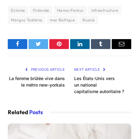
Estonie
Finlande
Hanno Pevkur
infrastructure
Margus Tsahkna
mer Baltique
Russie
Facebook
Twitter
Pinterest
LinkedIn
Tumblr
Email
PREVIOUS ARTICLE
NEXT ARTICLE
La femme brûlée vive dans
Les États-Unis vers
le métro new-yorkais
un national
capitalisme autoritaire ?
Related
Posts