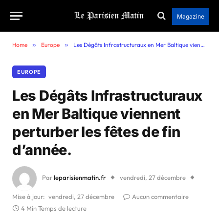
Magazine
Home
»
Europe
»
Les Dégâts Infrastructuraux en Mer Baltique viennent perturber les fêtes de fin d’année.
EUROPE
Les Dégâts Infrastructuraux
en Mer Baltique viennent
perturber les fêtes de fin
d’année.
Par
leparisienmatin.fr
vendredi, 27 décembre
Mise à jour:
vendredi, 27 décembre
Aucun commentaire
4 Min Temps de lecture