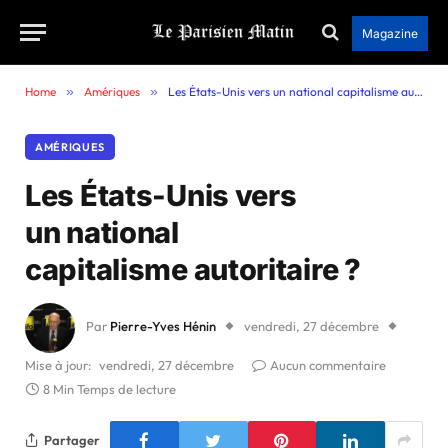
Magazine
Home
»
Amériques
»
Les États-Unis vers un national capitalisme autoritaire ?
AMÉRIQUES
Les États-Unis vers
un national
capitalisme autoritaire ?
Par
Pierre-Yves Hénin
vendredi, 27 décembre
Mise à jour:
vendredi, 27 décembre
Aucun commentaire
8 Min Temps de lecture
Partager