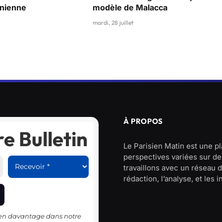
anienne
modèle de Malacca
mardi, 28 juillet
À PROPOS
e Bulletin
Le Parisien Matin est une p
perspectives variées sur des
travaillons avec un réseau d
rédaction, l’analyse, et les 
-en davantage dans notre