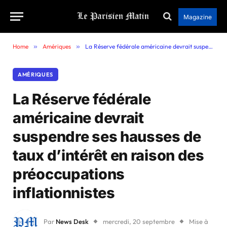
Magazine
Home
»
Amériques
»
La Réserve fédérale américaine devrait suspendre ses hausses de taux d’intérêt en raison des préoccupations inflationnistes
AMÉRIQUES
La Réserve fédérale
américaine devrait
suspendre ses hausses de
taux d’intérêt en raison des
préoccupations
inflationnistes
Par
News Desk
mercredi, 20 septembre
Mise à