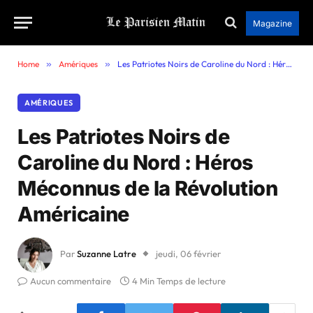
Magazine
Home
»
Amériques
»
Les Patriotes Noirs de Caroline du Nord : Héros Méconnus de la Révolution Américaine
AMÉRIQUES
Les Patriotes Noirs de
Caroline du Nord : Héros
Méconnus de la Révolution
Américaine
Par
Suzanne Latre
jeudi, 06 février
Aucun commentaire
4 Min Temps de lecture