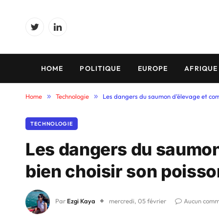
Twitter
LinkedIn
HOME
POLITIQUE
EUROPE
AFRIQUE
Home
»
Technologie
»
Les dangers du saumon d’élevage et comm
TECHNOLOGIE
Les dangers du saumon
bien choisir son poisso
Par
Ezgi Kaya
mercredi, 05 février
Aucun comm