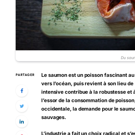
Du saum
Le saumon est un poisson fascinant au c
PARTAGER
vers l’océan, puis revient à son lieu d
intensive contribue à la robustesse et 
l’essor de la consommation de poisson
occidentale, la demande pour le saumo
sauvages.
L’industrie a fait un choix radical et s