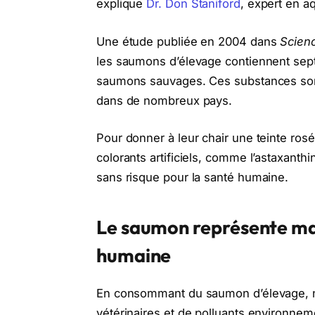
explique
Dr. Don Staniford
, expert en a
Une étude publiée en 2004 dans
Scien
les saumons d’élevage contiennent sept
saumons sauvages. Ces substances sont
dans de nombreux pays.
Pour donner à leur chair une teinte rosé
colorants artificiels, comme l’astaxanth
sans risque pour la santé humaine.
Le saumon représente mai
humaine
En consommant du saumon d’élevage, 
vétérinaires et de polluants environnem