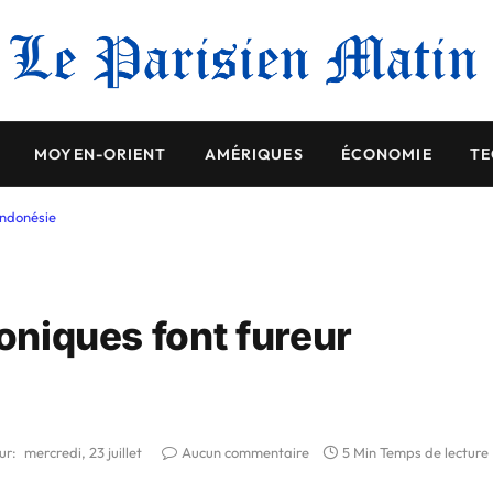
MOYEN-ORIENT
AMÉRIQUES
ÉCONOMIE
TE
Indonésie
roniques font fureur
ur:
mercredi, 23 juillet
Aucun commentaire
5 Min Temps de lecture