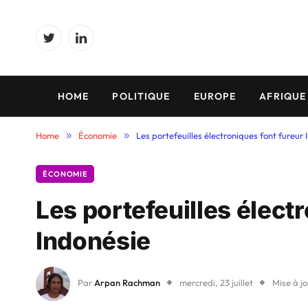
Twitter
LinkedIn
HOME
POLITIQUE
EUROPE
AFRIQUE
Home
»
Économie
»
Les portefeuilles électroniques font fureur 
ÉCONOMIE
Les portefeuilles élect
Indonésie
Par
Arpan Rachman
mercredi, 23 juillet
Mise à jo