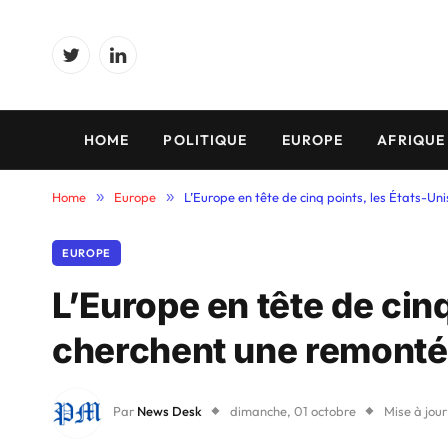
Twitter
LinkedIn
HOME
POLITIQUE
EUROPE
AFRIQUE
Home
»
Europe
»
L’Europe en tête de cinq points, les États-U
EUROPE
L’Europe en tête de cinq
cherchent une remont
Par
News Desk
dimanche, 01 octobre
Mise à jour