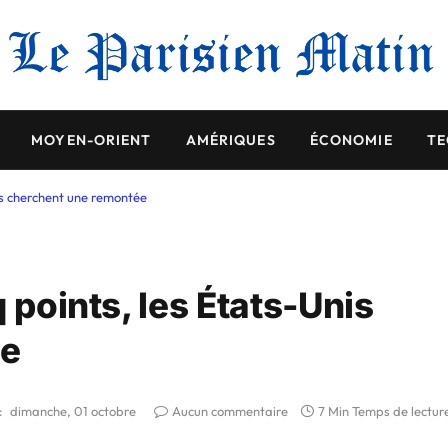
MOYEN-ORIENT
AMÉRIQUES
ÉCONOMIE
TE
nis cherchent une remontée
 points, les États-Unis
ée
:
dimanche, 01 octobre
Aucun commentaire
7 Min Temps de lectur