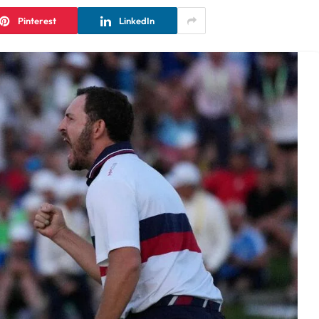
Pinterest
LinkedIn