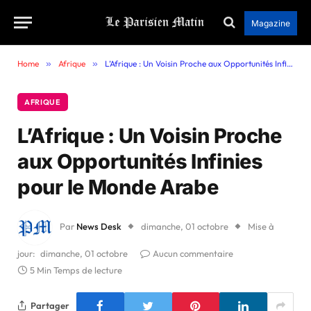
Magazine
Home
»
Afrique
»
L’Afrique : Un Voisin Proche aux Opportunités Infinies pour le Monde Arabe
AFRIQUE
L’Afrique : Un Voisin Proche
aux Opportunités Infinies
pour le Monde Arabe
Par
News Desk
dimanche, 01 octobre
Mise à
jour:
dimanche, 01 octobre
Aucun commentaire
5 Min Temps de lecture
Partager