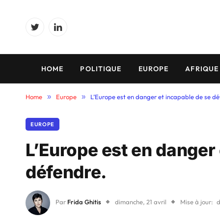
Twitter
LinkedIn
HOME
POLITIQUE
EUROPE
AFRIQUE
Home
»
Europe
»
L’Europe est en danger et incapable de se dé
EUROPE
L’Europe est en danger 
défendre.
Par
Frida Ghitis
dimanche, 21 avril
Mise à jour:
d