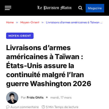
Magazine
Home
»
Moyen-Orient
»
Livraisons d’armes américaines à Taïwan : États-Unis assure la continuité malgré l’Iran guerre Washington 2026
MOYEN-ORIENT
Livraisons d’armes
américaines à Taïwan :
États-Unis assure la
continuité malgré l’Iran
guerre Washington 2026
Par
Frida Ghitis
mardi, 17 mars
Aucun commentaire
5 Min Temps de lecture