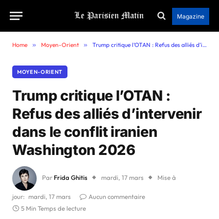
Magazine
Home
»
Moyen-Orient
»
Trump critique l’OTAN : Refus des alliés d’intervenir dans le conflit iranien Washington 2026
MOYEN-ORIENT
Trump critique l’OTAN :
Refus des alliés d’intervenir
dans le conflit iranien
Washington 2026
Par
Frida Ghitis
mardi, 17 mars
Mise à
jour:
mardi, 17 mars
Aucun commentaire
5 Min Temps de lecture