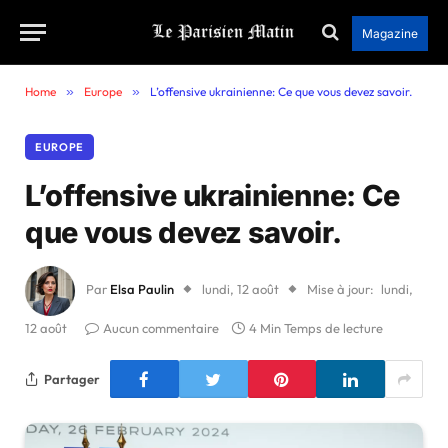
Magazine
Home
»
Europe
»
L’offensive ukrainienne: Ce que vous devez savoir.
EUROPE
L’offensive ukrainienne: Ce
que vous devez savoir.
Par
Elsa Paulin
lundi, 12 août
Mise à jour:
lundi,
12 août
Aucun commentaire
4 Min Temps de lecture
Partager