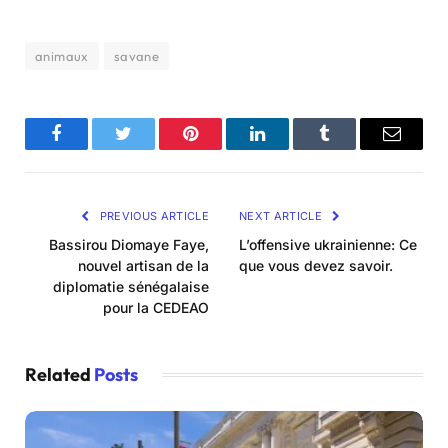
animaux
savane
Facebook
Twitter
Pinterest
LinkedIn
Tumblr
Email
PREVIOUS ARTICLE
NEXT ARTICLE
Bassirou Diomaye Faye,
L’offensive ukrainienne: Ce
nouvel artisan de la
que vous devez savoir.
diplomatie sénégalaise
pour la CEDEAO
Related
Posts